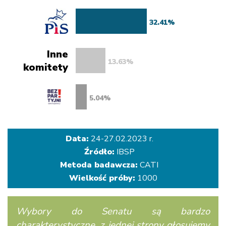
Inne
komitety
Data:
24-27.02.2023 r.
Źródło:
IBSP
Metoda badawcza:
CATI
Wielkość próby:
1000
Wybory do Senatu są bardzo
charakterystyczne, z jednej strony głosujemy