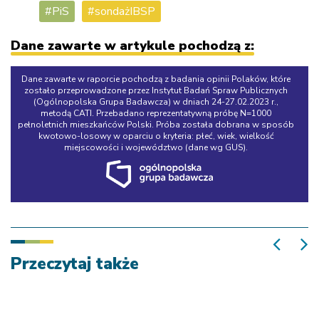
PiS
sondażIBSP
Dane zawarte w artykule pochodzą z:
Dane zawarte w raporcie pochodzą z badania opinii Polaków, które
zostało przeprowadzone przez Instytut Badań Spraw Publicznych
(Ogólnopolska Grupa Badawcza) w dniach 24-27.02.2023 r.,
metodą CATI. Przebadano reprezentatywną próbę N=1000
pełnoletnich mieszkańców Polski. Próba została dobrana w sposób
kwotowo-losowy w oparciu o kryteria: płeć, wiek, wielkość
miejscowości i województwo (dane wg GUS).
Przeczytaj także