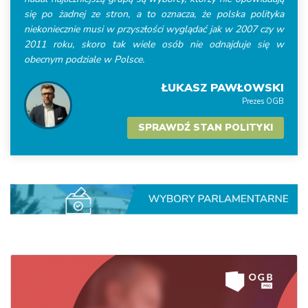
się po żadnej ze stron, a to oznacza, że polska polityka
niekoniecznie musi w przyszłości wyglądać jak w 2007 czy w
2011 roku, skoro tak wiele osób nie odnajduje się w
obecnym podziale w Polsce.
ŁUKASZ PAWŁOWSKI
Prezes OGB
SPRAWDŹ STAN POLITYKI