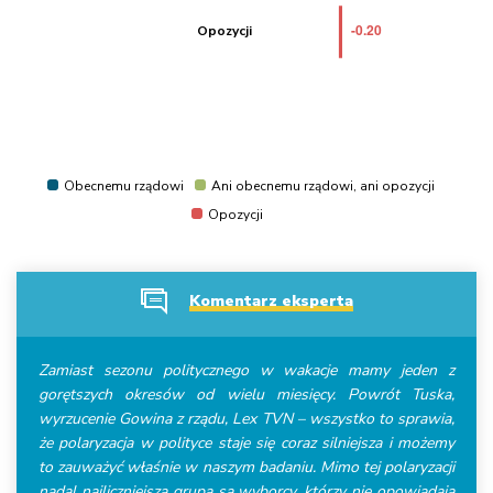
Obecnemu rządowi
Ani obecnemu rządowi, ani opozycji
Opozycji
Komentarz eksperta
Zamiast sezonu politycznego w wakacje mamy jeden z
gorętszych okresów od wielu miesięcy. Powrót Tuska,
wyrzucenie Gowina z rządu, Lex TVN – wszystko to sprawia,
że polaryzacja w polityce staje się coraz silniejsza i możemy
to zauważyć właśnie w naszym badaniu. Mimo tej polaryzacji
nadal najliczniejszą grupą są wyborcy, którzy nie opowiadają