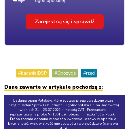
ogólnopolskiej
Zarejestruj się i sprawdź
badanieIBSP
Opozycja
rząd
Dane zawarte w artykule pochodzą z:
badania opinii Polaków, które zostało przeprowadzone przez
Instytut Badań Spraw Publicznych (Ogólnopolska Grupa Badawcza)
w dniach 21 − 23.07.2021 r, metodą CATI. Przebadano
reprezentatywną próbę N=1001 pełnoletnich mieszkańców Polski.
Próba została dobrana w sposób kwotowo-losowy w oparciu o
kryteria: płeć, wiek, wielkość miejscowości i województwo (dane wg
GUS).