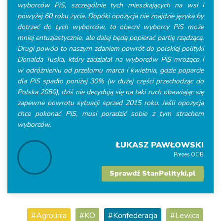
wyborców PiS, szczególnie tych mieszkających na wsi i
powyżej 60 roku życia. Dopóki opozycja nie znajdzie języka by
dotrzeć do tych wyborców, to obecni wyborcy PiS może
mniej entuzjastycznie, ale dalej będą popierać partię rządzącą.
Drugi powód to naszym zdaniem powrót do polskiej polityki
Donalda Tuska, który zadziałał na wyborców PiS mrożąco i
w odróżnieniu od przełomu marca i kwietnia, gdzie poparcie
dla PiS spadło poniżej 30% (w dużej części przechodząc do
Polska 2050), dziś nie decydują się na taki ruch obawiając się
zapewne powrotu sytuacji sprzed 2015 roku. Jeśli opozycja
chce pokonać PiS, musi poradzić sobie z tym strachem
wyborców.
ŁUKASZ PAWŁOWSKI
Prezes OGB
Sprawdź StanPolityki.pl
Agrounia
KO
Konfederacja
Lewica