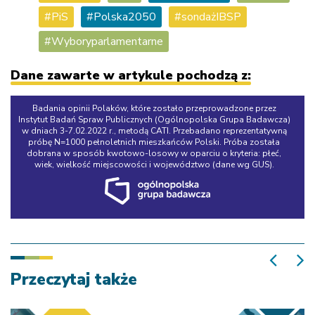
PiS
Polska2050
sondażIBSP
Wyboryparlamentarne
Dane zawarte w artykule pochodzą z:
Badania opinii Polaków, które zostało przeprowadzone przez
Instytut Badań Spraw Publicznych (Ogólnopolska Grupa Badawcza)
w dniach 3-7.02.2022 r., metodą CATI. Przebadano reprezentatywną
próbę N=1000 pełnoletnich mieszkańców Polski. Próba została
dobrana w sposób kwotowo-losowy w oparciu o kryteria: płeć,
wiek, wielkość miejscowości i województwo (dane wg GUS).
Przeczytaj także