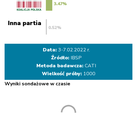
Inna partia
Data:
3-7.02.2022 r.
Źródło:
IBSP
Metoda badawcza:
CATI
Wielkość próby:
1000
Wyniki sondażowe w czasie