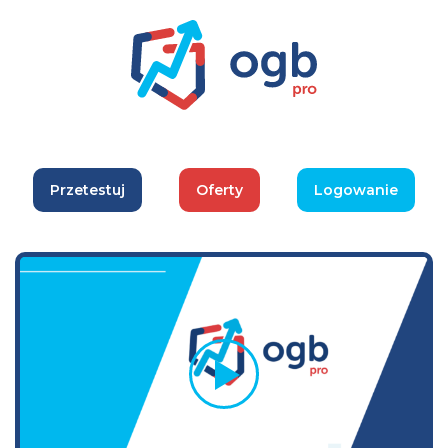
Przetestuj
Oferty
Logowanie