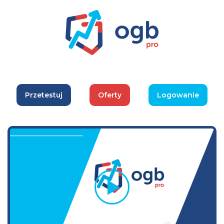
Przetestuj
Oferty
Logowanie