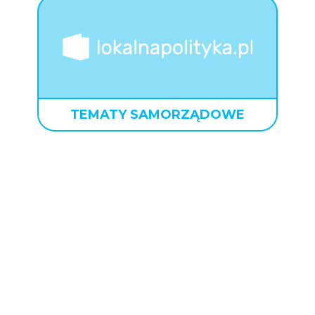
TEMATY SAMORZĄDOWE
 korzystaj z
Zobac
ów i prognoz
rap