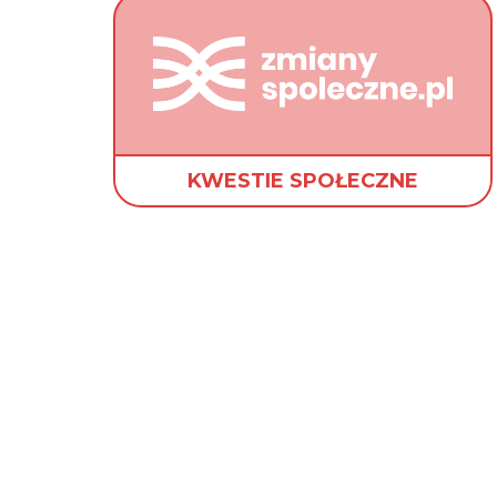
KWESTIE SPOŁECZNE
Od pierwszego dnia
setek analiz, raport